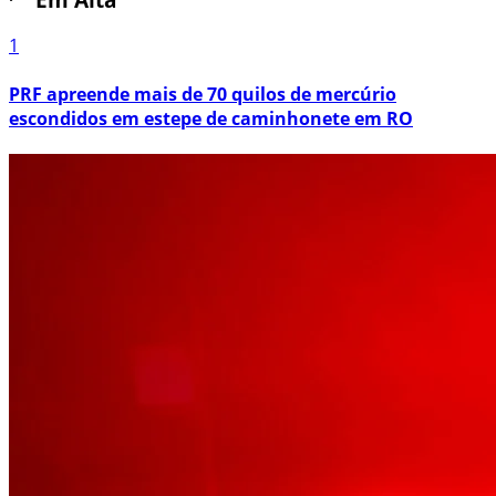
1
PRF apreende mais de 70 quilos de mercúrio
escondidos em estepe de caminhonete em RO