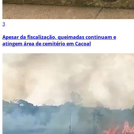
3
Apesar da fiscalização, queimadas continuam e
atingem área de cemitério em Cacoal