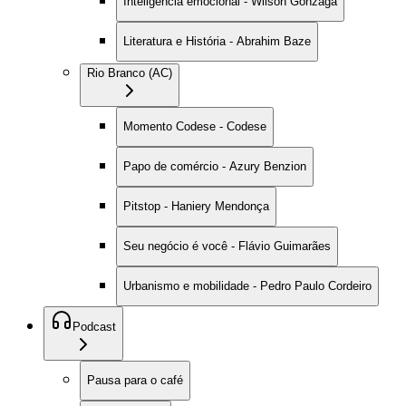
Inteligência emocional - Wilson Gonzaga
Literatura e História - Abrahim Baze
Rio Branco (AC)
Momento Codese - Codese
Papo de comércio - Azury Benzion
Pitstop - Haniery Mendonça
Seu negócio é você - Flávio Guimarães
Urbanismo e mobilidade - Pedro Paulo Cordeiro
Podcast
Pausa para o café