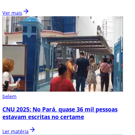
Ver mais
belem
CNU 2025: No Pará, quase 36 mil pessoas
estavam escritas no certame
Ler matéria