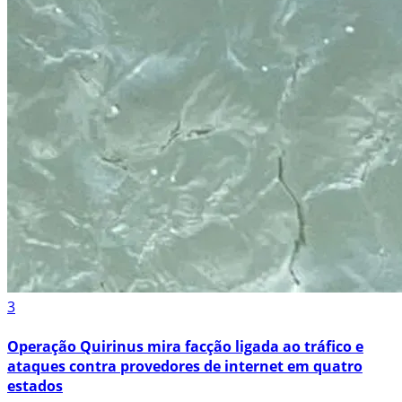
3
Operação Quirinus mira facção ligada ao tráfico e
ataques contra provedores de internet em quatro
estados