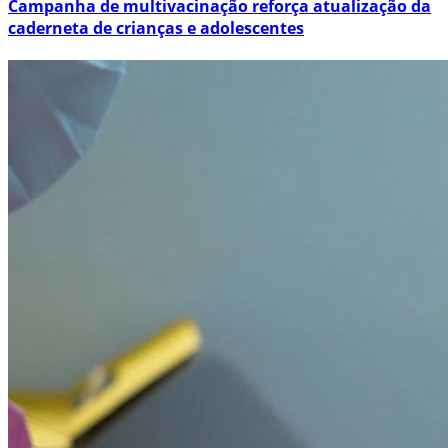
Campanha de multivacinação reforça atualização da
caderneta de crianças e adolescentes