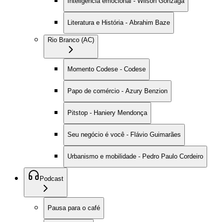
Inteligência emocional - Wilson Gonzaga
Literatura e História - Abrahim Baze
Rio Branco (AC)
Momento Codese - Codese
Papo de comércio - Azury Benzion
Pitstop - Haniery Mendonça
Seu negócio é você - Flávio Guimarães
Urbanismo e mobilidade - Pedro Paulo Cordeiro
Podcast
Pausa para o café