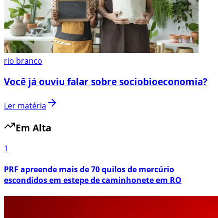
rio branco
Você já ouviu falar sobre sociobioeconomia?
Ler matéria
Em Alta
1
PRF apreende mais de 70 quilos de mercúrio
escondidos em estepe de caminhonete em RO