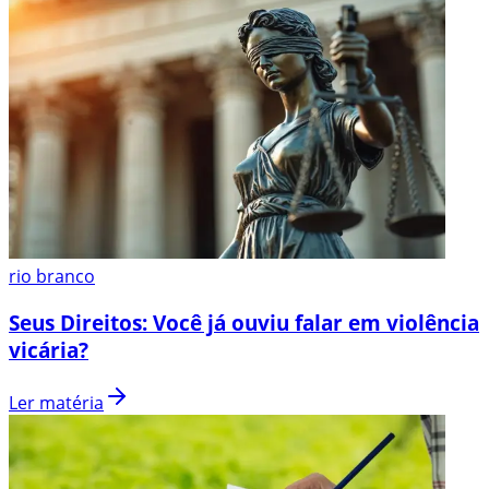
rio branco
Seus Direitos: Você já ouviu falar em violência
vicária?
Ler matéria