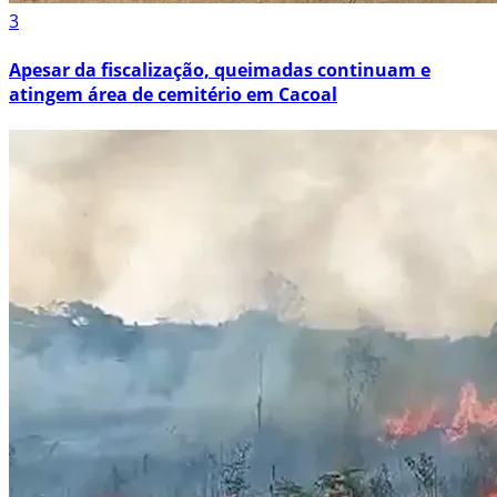
3
Apesar da fiscalização, queimadas continuam e
atingem área de cemitério em Cacoal