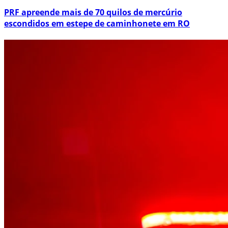
PRF apreende mais de 70 quilos de mercúrio
escondidos em estepe de caminhonete em RO