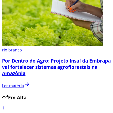
rio branco
Por Dentro do Agro: Projeto Insaf da Embrapa
vai fortalecer sistemas agroflorestais na
Amazônia
Ler matéria
Em Alta
1