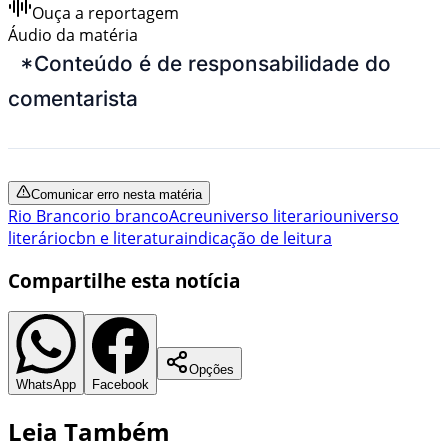
Ouça a reportagem
Áudio da matéria
*Conteúdo é de responsabilidade do
comentarista
Comunicar erro nesta matéria
Rio Branco
rio branco
Acre
universo literario
universo
literário
cbn e literatura
indicação de leitura
Compartilhe esta notícia
Opções
WhatsApp
Facebook
Leia Também