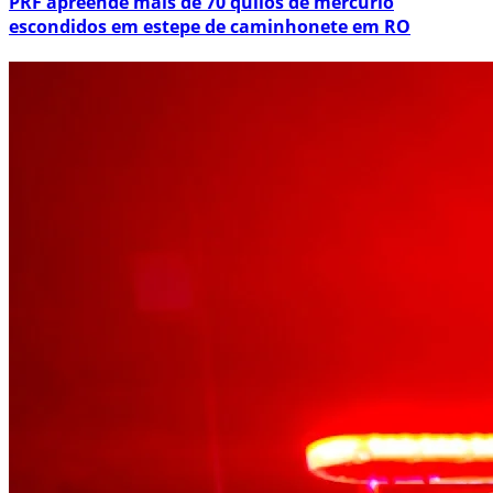
PRF apreende mais de 70 quilos de mercúrio
escondidos em estepe de caminhonete em RO