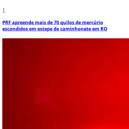
1
PRF apreende mais de 70 quilos de mercúrio
escondidos em estepe de caminhonete em RO