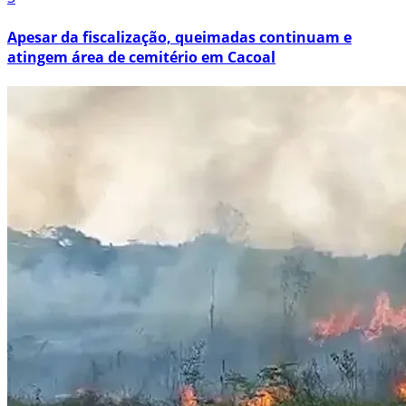
Apesar da fiscalização, queimadas continuam e
atingem área de cemitério em Cacoal