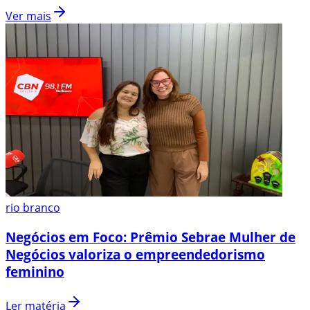
Ver mais
rio branco
Negócios em Foco: Prêmio Sebrae Mulher de
Negócios valoriza o empreendedorismo
feminino
Ler matéria