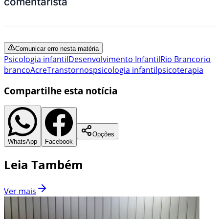
comentarista
Comunicar erro nesta matéria
Psicologia infantil
Desenvolvimento Infantil
Rio Branco
rio
branco
Acre
Transtornos
psicologia infantil
psicoterapia
Compartilhe esta notícia
Opções
WhatsApp
Facebook
Leia Também
Ver mais