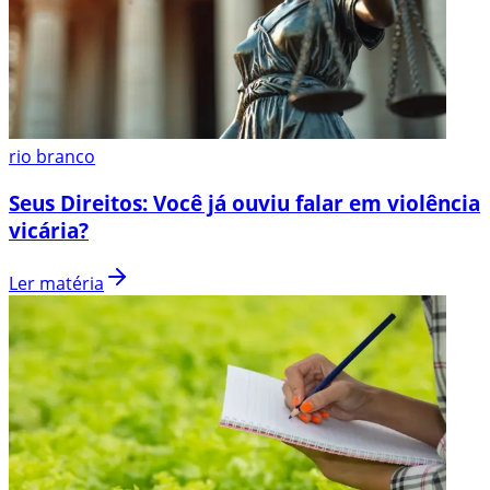
rio branco
Seus Direitos: Você já ouviu falar em violência
vicária?
Ler matéria