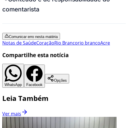
comentarista
Comunicar erro nesta matéria
Notas de Saúde
Coração
Rio Branco
rio branco
Acre
Compartilhe esta notícia
Opções
WhatsApp
Facebook
Leia Também
Ver mais