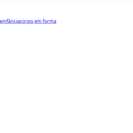
e
infância
corpo em forma