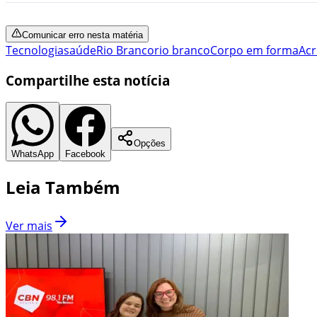
Comunicar erro nesta matéria
Tecnologia
saúde
Rio Branco
rio branco
Corpo em forma
Acr
Compartilhe esta notícia
Opções
WhatsApp
Facebook
Leia Também
Ver mais