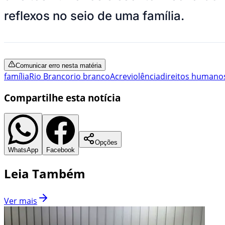
reflexos no seio de uma família.
Comunicar erro nesta matéria
família
Rio Branco
rio branco
Acre
violência
direitos humano
Compartilhe esta notícia
Opções
WhatsApp
Facebook
Leia Também
Ver mais