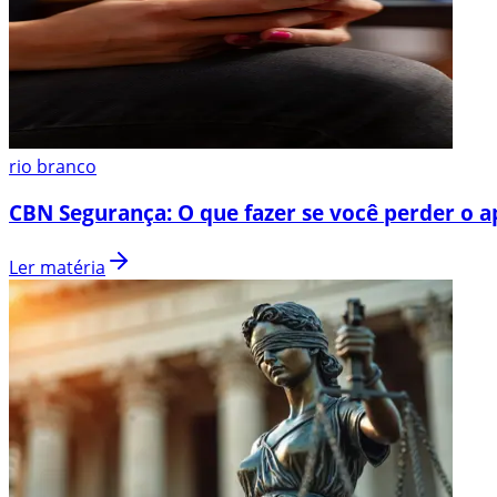
rio branco
CBN Segurança: O que fazer se você perder o a
Ler matéria