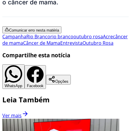
o câncer de mama.
Comunicar erro nesta matéria
Campanha
Rio Branco
rio branco
outubro rosa
Acre
câncer
de mama
Câncer de Mama
Entrevista
Outubro Rosa
Compartilhe esta notícia
Opções
WhatsApp
Facebook
Leia Também
Ver mais