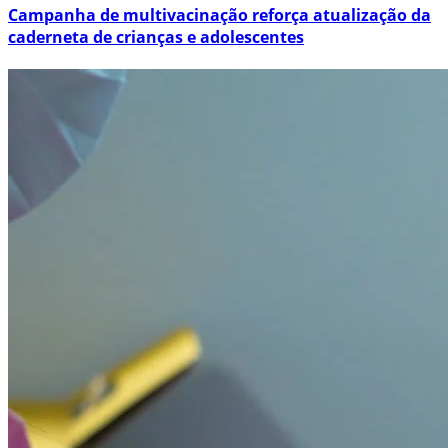
Campanha de multivacinação reforça atualização da
caderneta de crianças e adolescentes