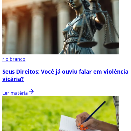
rio branco
Seus Direitos: Você já ouviu falar em violência
vicária?
Ler matéria