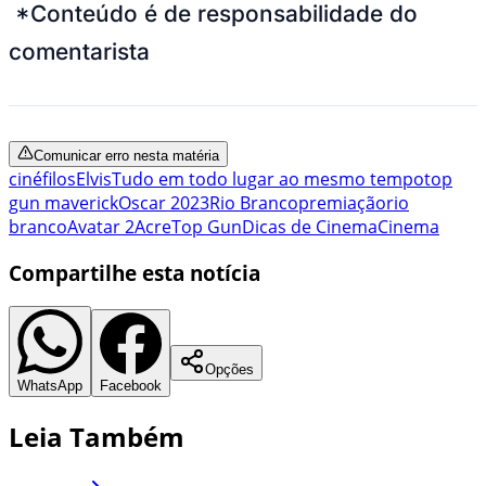
*Conteúdo é de responsabilidade do
comentarista
Comunicar erro nesta matéria
cinéfilos
Elvis
Tudo em todo lugar ao mesmo tempo
top
gun maverick
Oscar 2023
Rio Branco
premiação
rio
branco
Avatar 2
Acre
Top Gun
Dicas de Cinema
Cinema
Compartilhe esta notícia
Opções
WhatsApp
Facebook
Leia Também