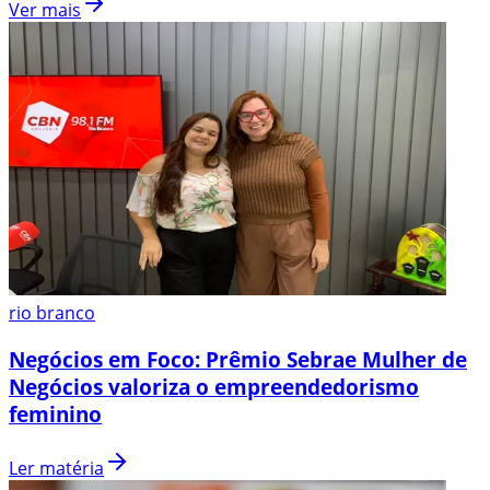
Ver mais
rio branco
Negócios em Foco: Prêmio Sebrae Mulher de
Negócios valoriza o empreendedorismo
feminino
Ler matéria