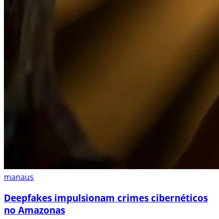
manaus
Deepfakes impulsionam crimes cibernéticos
no Amazonas