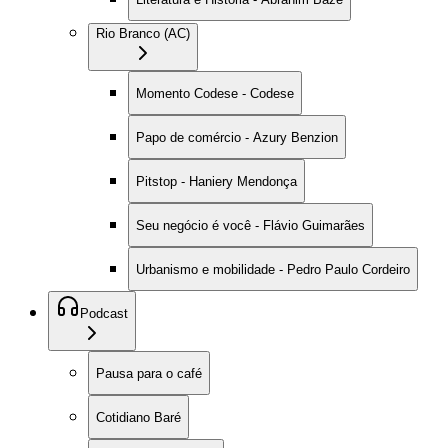
Rio Branco (AC)
Momento Codese - Codese
Papo de comércio - Azury Benzion
Pitstop - Haniery Mendonça
Seu negócio é você - Flávio Guimarães
Urbanismo e mobilidade - Pedro Paulo Cordeiro
Podcast
Pausa para o café
Cotidiano Baré