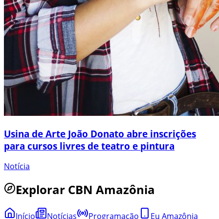
Usina de Arte João Donato abre inscrições
para cursos livres de teatro e pintura
Notícia
Explorar
CBN Amazônia
Início
Notícias
Programação
Eu Amazônia