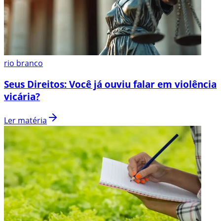
rio branco
Seus Direitos: Você já ouviu falar em violência
vicária?
Ler matéria