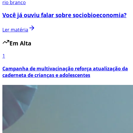
rio branco
Você já ouviu falar sobre sociobioeconomia?
Ler matéria
Em Alta
1
Campanha de multivacinação reforça atualização da
caderneta de crianças e adolescentes