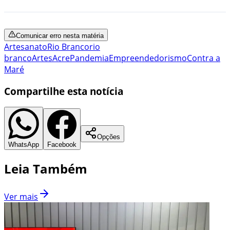
Comunicar erro nesta matéria
Artesanato
Rio Branco
rio
branco
Artes
Acre
Pandemia
Empreendedorismo
Contra a
Maré
Compartilhe esta notícia
Opções
WhatsApp
Facebook
Leia Também
Ver mais