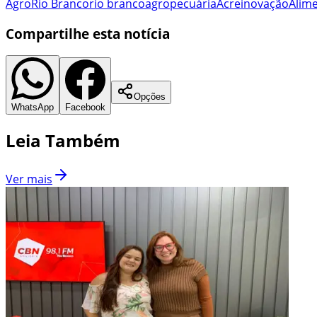
Agro
Rio Branco
rio branco
agropecuária
Acre
inovação
Alim
Compartilhe esta notícia
Opções
WhatsApp
Facebook
Leia Também
Ver mais