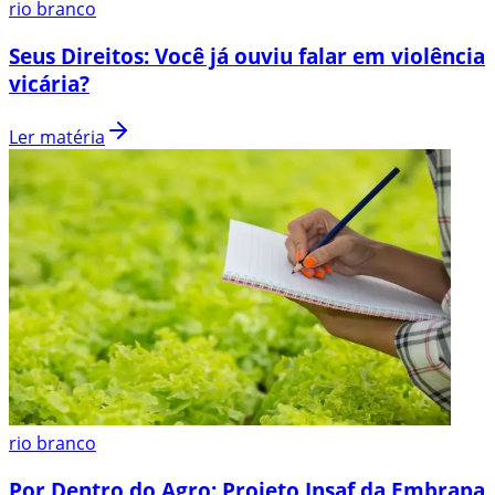
rio branco
Seus Direitos: Você já ouviu falar em violência
vicária?
Ler matéria
rio branco
Por Dentro do Agro: Projeto Insaf da Embrapa