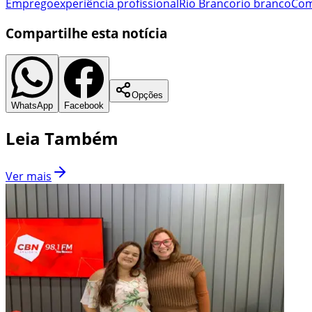
Emprego
experiência profissional
Rio Branco
rio branco
Com
Compartilhe esta notícia
Opções
WhatsApp
Facebook
Leia Também
Ver mais