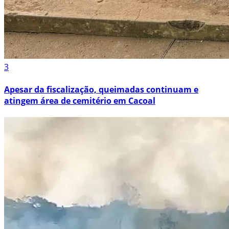
3
Apesar da fiscalização, queimadas continuam e
atingem área de cemitério em Cacoal