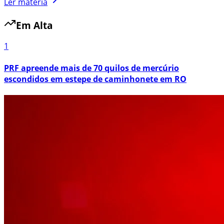
Ler matéria
Em Alta
1
PRF apreende mais de 70 quilos de mercúrio
escondidos em estepe de caminhonete em RO