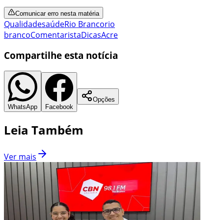
Comunicar erro nesta matéria
Qualidade
saúde
Rio Branco
rio
branco
Comentarista
Dicas
Acre
Compartilhe esta notícia
Opções
WhatsApp
Facebook
Leia Também
Ver mais