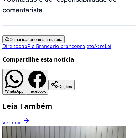
comentarista
Comunicar erro nesta matéria
Direito
oab
Rio Branco
rio branco
projeto
Acre
Lei
Compartilhe esta notícia
Opções
WhatsApp
Facebook
Leia Também
Ver mais