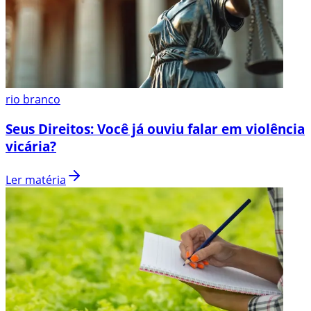
rio branco
Seus Direitos: Você já ouviu falar em violência
vicária?
Ler matéria