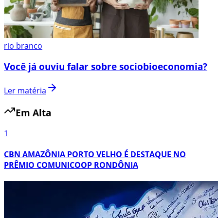
rio branco
Você já ouviu falar sobre sociobioeconomia?
Ler matéria
Em Alta
1
CBN AMAZÔNIA PORTO VELHO É DESTAQUE NO
PRÊMIO COMUNICOOP RONDÔNIA