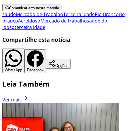
Comunicar erro nesta matéria
saúde
Mercado de Trabalho
Terceira Idade
Rio Branco
rio
branco
Acre
idoso
Mercado de trabalho
saúde do
idoso
terceira idade
Compartilhe esta notícia
Opções
WhatsApp
Facebook
Leia Também
Ver mais