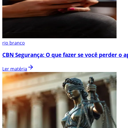
rio branco
CBN Segurança: O que fazer se você perder o a
Ler matéria