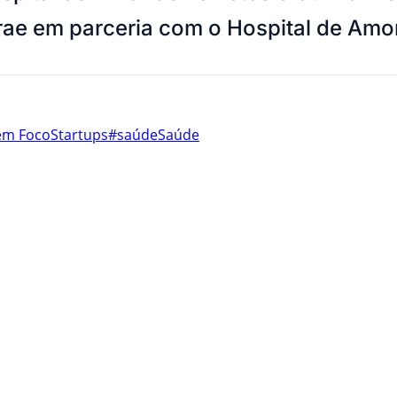
rae em parceria com o Hospital de Amor
em Foco
Startups
#saúde
Saúde