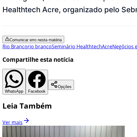
Healthtech Acre, organizado pelo Seb
Comunicar erro nesta matéria
Rio Branco
rio branco
Seminário Healthtech
Acre
Negócios 
Compartilhe esta notícia
Opções
WhatsApp
Facebook
Leia Também
Ver mais