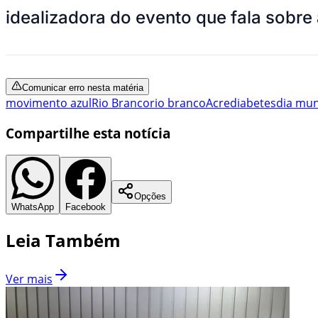
idealizadora do evento que fala sobre
Comunicar erro nesta matéria
movimento azul
Rio Branco
rio branco
Acre
diabetes
dia mun
Compartilhe esta notícia
Opções
WhatsApp
Facebook
Leia Também
Ver mais