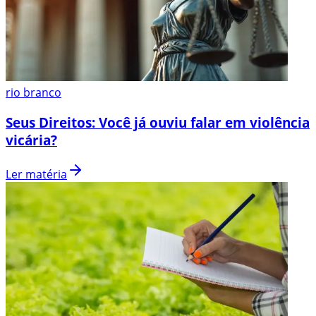
rio branco
Seus Direitos: Você já ouviu falar em violência
vicária?
Ler matéria