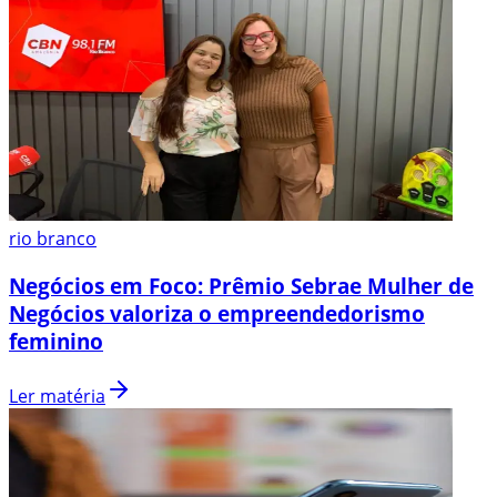
rio branco
Negócios em Foco: Prêmio Sebrae Mulher de
Negócios valoriza o empreendedorismo
feminino
Ler matéria