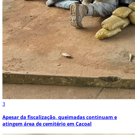
3
Apesar da fiscalização, queimadas continuam e
atingem área de cemitério em Cacoal