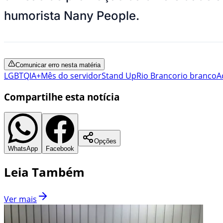
humorista Nany People.
Comunicar erro nesta matéria
LGBTQIA+
Mês do servidor
Stand Up
Rio Branco
rio branco
A
Compartilhe esta notícia
Opções
WhatsApp
Facebook
Leia Também
Ver mais