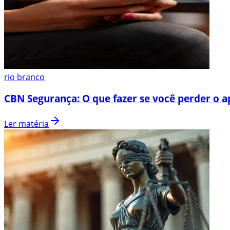
rio branco
CBN Segurança: O que fazer se você perder o a
Ler matéria