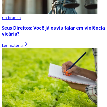
rio branco
Seus Direitos: Você já ouviu falar em violência
vicária?
Ler matéria