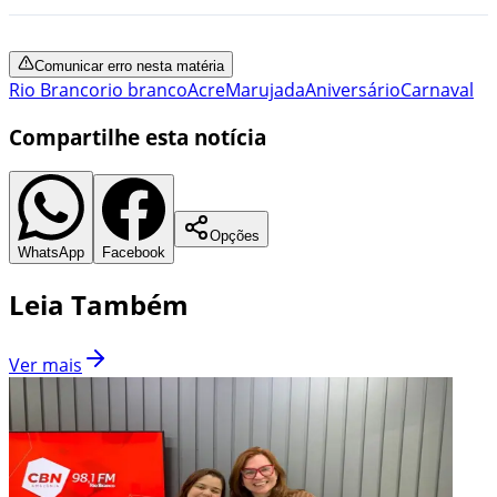
Comunicar erro nesta matéria
Rio Branco
rio branco
Acre
Marujada
Aniversário
Carnaval
Compartilhe esta notícia
Opções
WhatsApp
Facebook
Leia Também
Ver mais