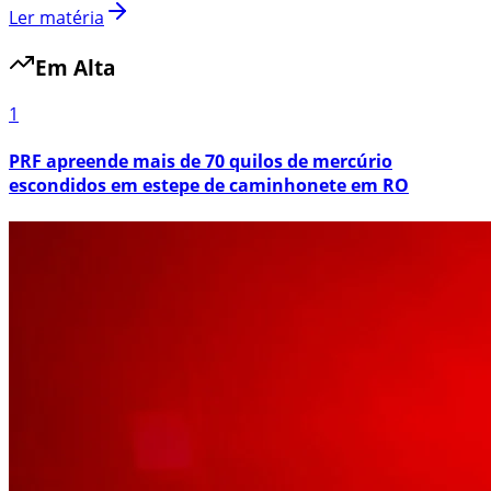
Ler matéria
Em Alta
1
PRF apreende mais de 70 quilos de mercúrio
escondidos em estepe de caminhonete em RO