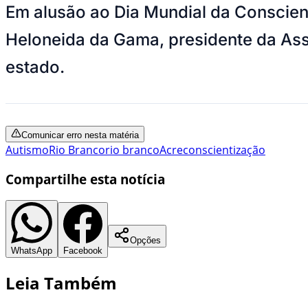
Em alusão ao Dia Mundial da Conscien
Heloneida da Gama, presidente da Ass
estado.
Comunicar erro nesta matéria
Autismo
Rio Branco
rio branco
Acre
conscientização
Compartilhe esta notícia
Opções
WhatsApp
Facebook
Leia Também