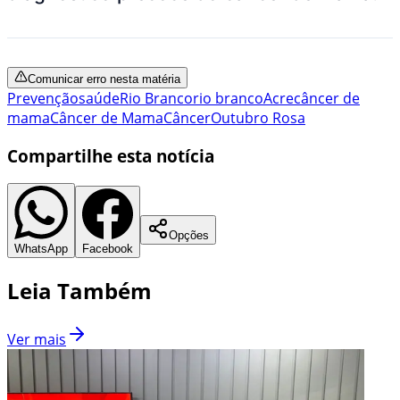
Comunicar erro nesta matéria
Prevenção
saúde
Rio Branco
rio branco
Acre
câncer de
mama
Câncer de Mama
Câncer
Outubro Rosa
Compartilhe esta notícia
Opções
WhatsApp
Facebook
Leia Também
Ver mais