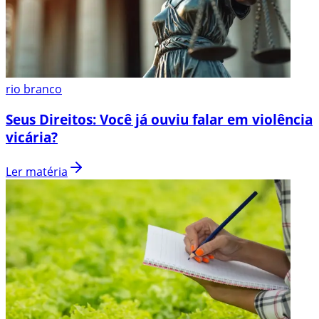
rio branco
Seus Direitos: Você já ouviu falar em violência
vicária?
Ler matéria