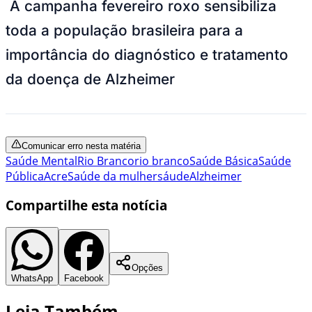
A campanha fevereiro roxo sensibiliza
toda a população brasileira para a
importância do diagnóstico e tratamento
da doença de Alzheimer
Comunicar erro nesta matéria
Saúde Mental
Rio Branco
rio branco
Saúde Básica
Saúde
Pública
Acre
Saúde da mulher
sáude
Alzheimer
Compartilhe esta notícia
Opções
WhatsApp
Facebook
Leia Também