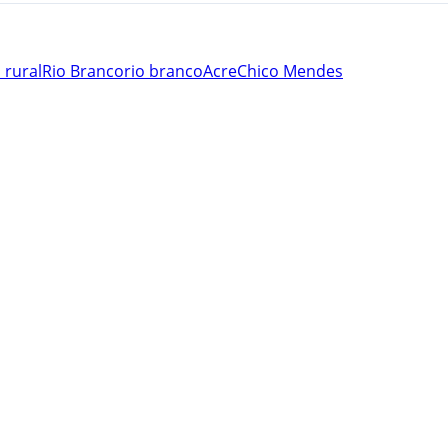
 rural
Rio Branco
rio branco
Acre
Chico Mendes