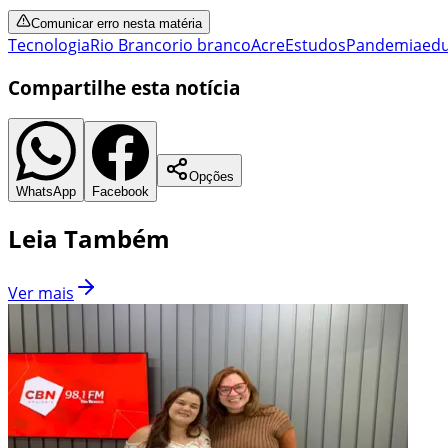
Comunicar erro nesta matéria
Tecnologia
Rio Branco
rio branco
Acre
Estudos
Pandemia
ed
Compartilhe esta notícia
Opções
WhatsApp
Facebook
Leia Também
Ver mais