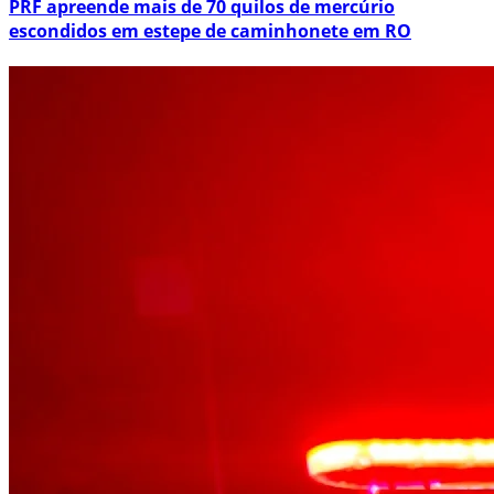
PRF apreende mais de 70 quilos de mercúrio
escondidos em estepe de caminhonete em RO