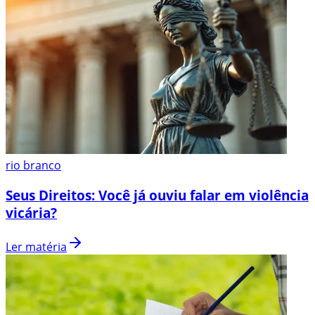
rio branco
Seus Direitos: Você já ouviu falar em violência
vicária?
Ler matéria