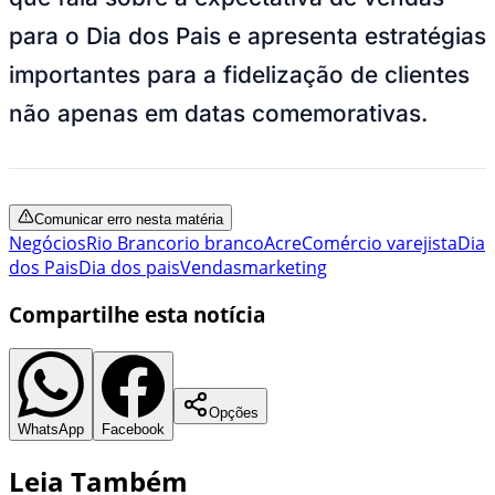
para o Dia dos Pais e apresenta estratégias
importantes para a fidelização de clientes
não apenas em datas comemorativas.
Comunicar erro nesta matéria
Negócios
Rio Branco
rio branco
Acre
Comércio varejista
Dia
dos Pais
Dia dos pais
Vendas
marketing
Compartilhe esta notícia
Opções
WhatsApp
Facebook
Leia Também