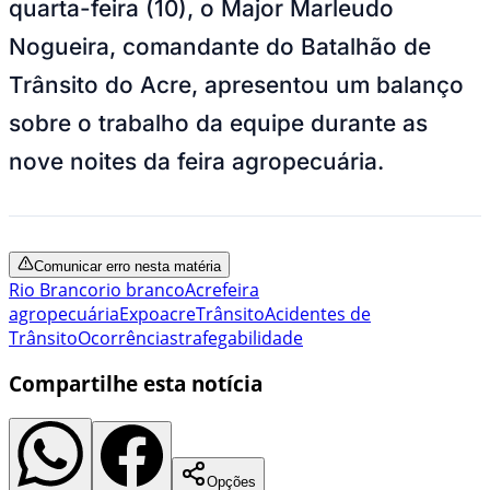
quarta-feira (10), o Major Marleudo
Nogueira, comandante do Batalhão de
Trânsito do Acre, apresentou um balanço
sobre o trabalho da equipe durante as
nove noites da feira agropecuária.
Comunicar erro nesta matéria
Rio Branco
rio branco
Acre
feira
agropecuária
Expoacre
Trânsito
Acidentes de
Trânsito
Ocorrências
trafegabilidade
Compartilhe esta notícia
Opções