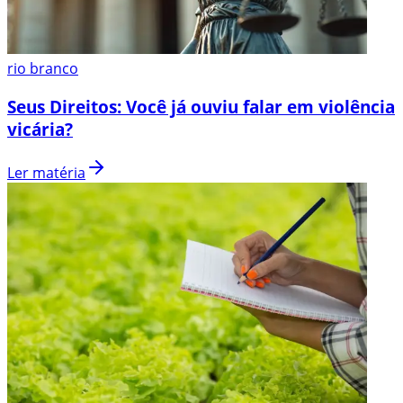
rio branco
Seus Direitos: Você já ouviu falar em violência
vicária?
Ler matéria