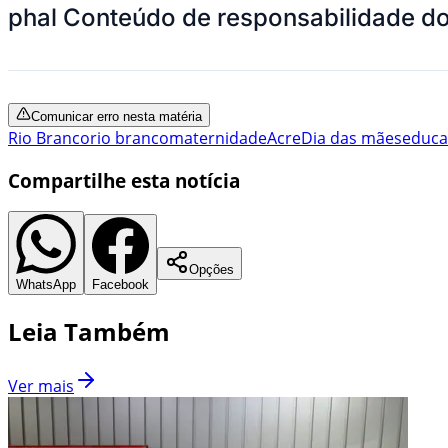
phal Conteúdo de responsabilidade do
Comunicar erro nesta matéria
Rio Branco
rio branco
maternidade
Acre
Dia das mães
educa
Compartilhe esta notícia
Opções
WhatsApp
Facebook
Leia Também
Ver mais