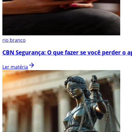
rio branco
CBN Segurança: O que fazer se você perder o a
Ler matéria