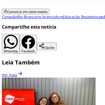
Comunicar erro nesta matéria
Conexão
Rio Branco
rio branco
Acre
Educação Respeitosa
ed
Compartilhe esta notícia
Opções
WhatsApp
Facebook
Leia Também
Ver mais