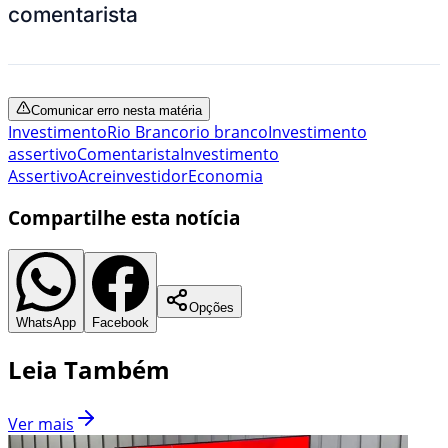
comentarista
Comunicar erro nesta matéria
Investimento
Rio Branco
rio branco
Investimento
assertivo
Comentarista
Investimento
Assertivo
Acre
investidor
Economia
Compartilhe esta notícia
Opções
WhatsApp
Facebook
Leia Também
Ver mais