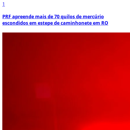
1
PRF apreende mais de 70 quilos de mercúrio
escondidos em estepe de caminhonete em RO