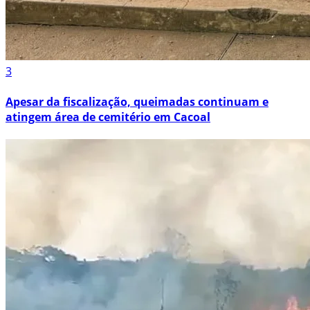
3
Apesar da fiscalização, queimadas continuam e
atingem área de cemitério em Cacoal