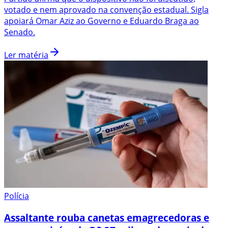
votado e nem aprovado na convenção estadual. Sigla
apoiará Omar Aziz ao Governo e Eduardo Braga ao
Senado.
Ler matéria
Polícia
Assaltante rouba canetas emagrecedoras e