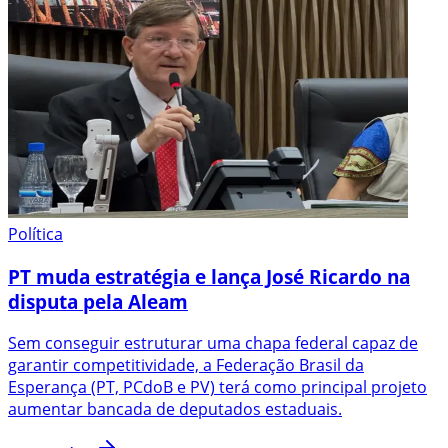
Política
PT muda estratégia e lança José Ricardo na
disputa pela Aleam
Sem conseguir estruturar uma chapa federal capaz de
garantir competitividade, a Federação Brasil da
Esperança (PT, PCdoB e PV) terá como principal projeto
aumentar bancada de deputados estaduais.