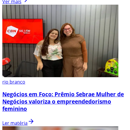
Ver mais
rio branco
Negócios em Foco: Prêmio Sebrae Mulher de
Negócios valoriza o empreendedorismo
feminino
Ler matéria