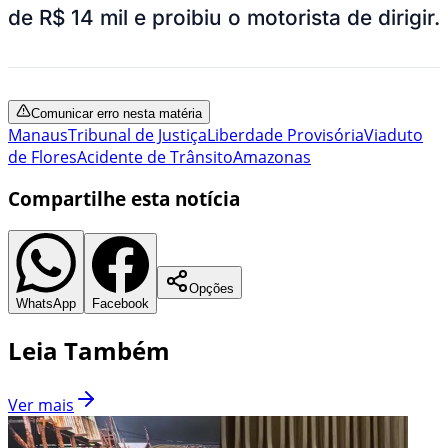
de R$ 14 mil e proibiu o motorista de dirigir.
Comunicar erro nesta matéria
Manaus
Tribunal de Justiça
Liberdade Provisória
Viaduto
de Flores
Acidente de Trânsito
Amazonas
Compartilhe esta notícia
Opções
WhatsApp
Facebook
Leia Também
Ver mais