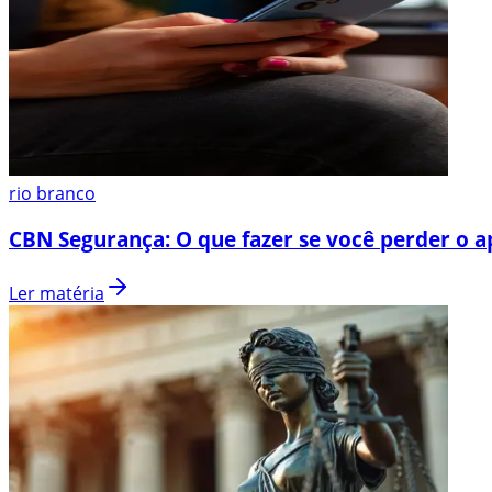
rio branco
CBN Segurança: O que fazer se você perder o a
Ler matéria