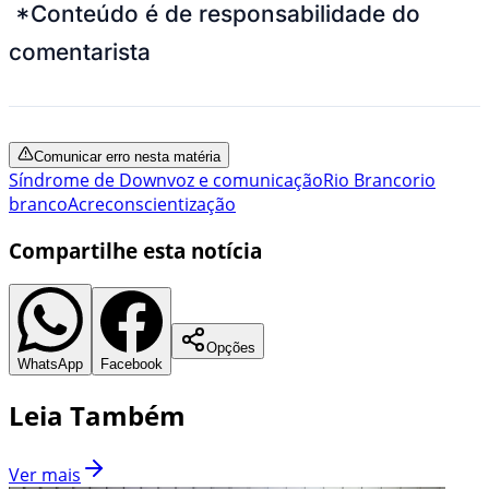
*Conteúdo é de responsabilidade do
comentarista
Comunicar erro nesta matéria
Síndrome de Down
voz e comunicação
Rio Branco
rio
branco
Acre
conscientização
Compartilhe esta notícia
Opções
WhatsApp
Facebook
Leia Também
Ver mais