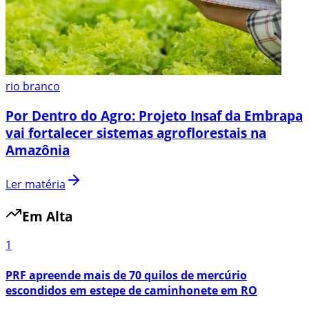
rio branco
Por Dentro do Agro: Projeto Insaf da Embrapa
vai fortalecer sistemas agroflorestais na
Amazônia
Ler matéria
Em Alta
1
PRF apreende mais de 70 quilos de mercúrio
escondidos em estepe de caminhonete em RO