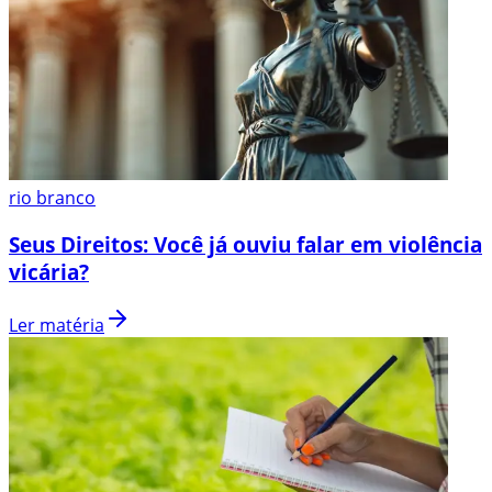
rio branco
Seus Direitos: Você já ouviu falar em violência
vicária?
Ler matéria