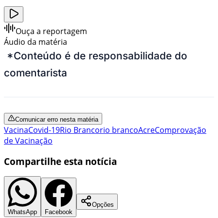
Ouça a reportagem
Áudio da matéria
*Conteúdo é de responsabilidade do
comentarista
Comunicar erro nesta matéria
Vacina
Covid-19
Rio Branco
rio branco
Acre
Comprovação
de Vacinação
Compartilhe esta notícia
Opções
WhatsApp
Facebook