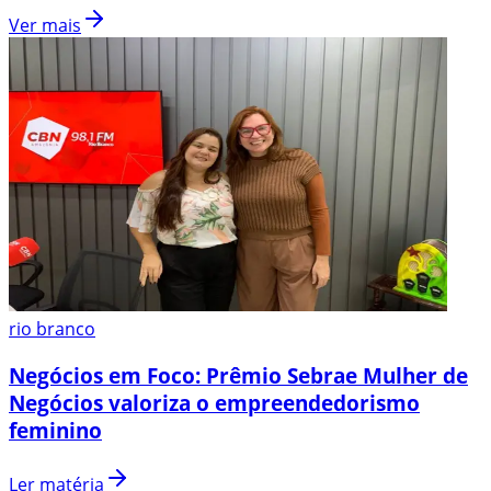
Ver mais
rio branco
Negócios em Foco: Prêmio Sebrae Mulher de
Negócios valoriza o empreendedorismo
feminino
Ler matéria