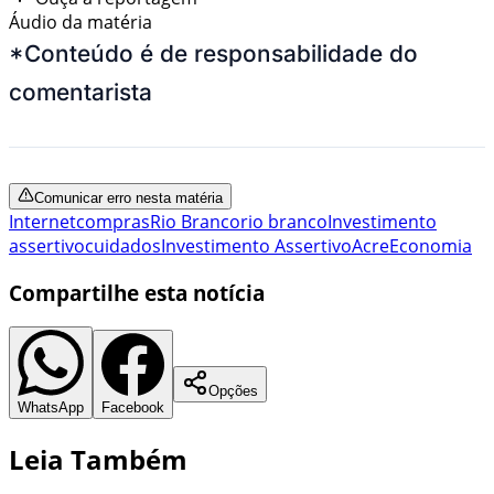
Áudio da matéria
*Conteúdo é de responsabilidade do
comentarista
Comunicar erro nesta matéria
Internet
compras
Rio Branco
rio branco
Investimento
assertivo
cuidados
Investimento Assertivo
Acre
Economia
Compartilhe esta notícia
Opções
WhatsApp
Facebook
Leia Também