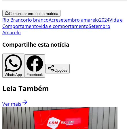
Comunicar erro nesta matéria
Rio Branco
rio branco
Acre
setembro amarelo
2024
Vida e
Comportamento
vida e comportamento
Setembro
Amarelo
Compartilhe esta notícia
Opções
WhatsApp
Facebook
Leia Também
Ver mais