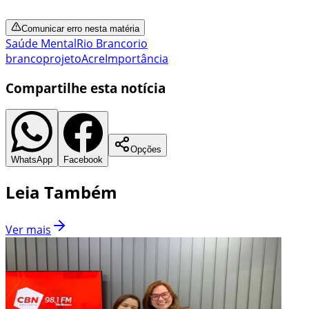
Comunicar erro nesta matéria
Saúde Mental
Rio Branco
rio
branco
projeto
Acre
Importância
Compartilhe esta notícia
Opções
WhatsApp
Facebook
Leia Também
Ver mais