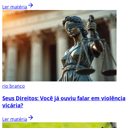
Ler matéria
rio branco
Seus Direitos: Você já ouviu falar em violência
vicária?
Ler matéria