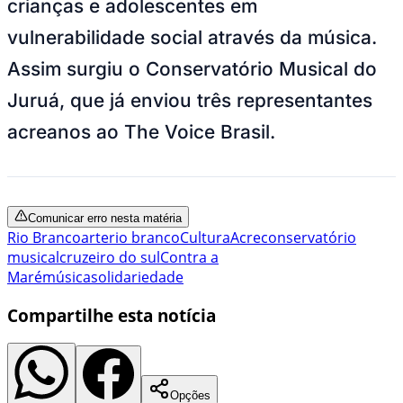
crianças e adolescentes em
vulnerabilidade social através da música.
Assim surgiu o Conservatório Musical do
Juruá, que já enviou três representantes
acreanos ao The Voice Brasil.
Comunicar erro nesta matéria
Rio Branco
arte
rio branco
Cultura
Acre
conservatório
musical
cruzeiro do sul
Contra a
Maré
música
solidariedade
Compartilhe esta notícia
Opções