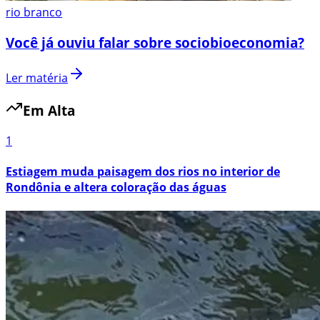
rio branco
Você já ouviu falar sobre sociobioeconomia?
Ler matéria
Em Alta
1
Estiagem muda paisagem dos rios no interior de
Rondônia e altera coloração das águas