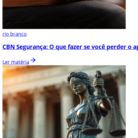
rio branco
CBN Segurança: O que fazer se você perder o a
Ler matéria