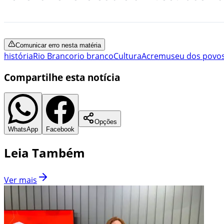
Comunicar erro nesta matéria
história
Rio Branco
rio branco
Cultura
Acre
museu dos povos
Compartilhe esta notícia
Opções
WhatsApp
Facebook
Leia Também
Ver mais