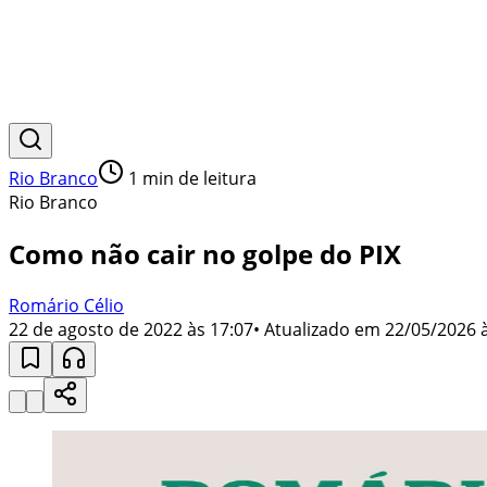
Rio Branco
1
min de leitura
Rio Branco
Como não cair no golpe do PIX
Romário Célio
22 de agosto de 2022 às 17:07
• Atualizado em
22/05/2026 