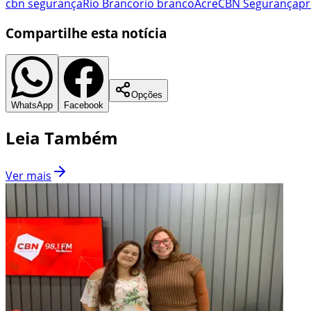
cbn segurança
Rio Branco
rio branco
Acre
CBN Segurança
pr
Compartilhe esta notícia
Opções
WhatsApp
Facebook
Leia Também
Ver mais