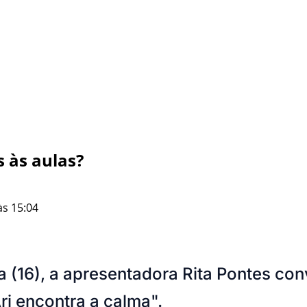
s às aulas?
às 15:04
a (16), a apresentadora Rita Pontes co
Ari encontra a calma".