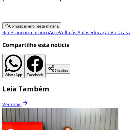
Comunicar erro nesta matéria
Rio Branco
rio branco
Acre
Volta às Aulas
educação
Volta às 
Compartilhe esta notícia
Opções
WhatsApp
Facebook
Leia Também
Ver mais