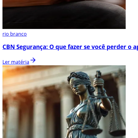
rio branco
CBN Segurança: O que fazer se você perder o a
Ler matéria