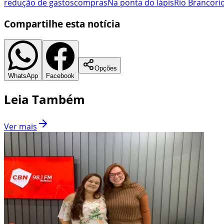
redução de gastos
compras
Na ponta do lápis
Rio Branco
ri
Compartilhe esta notícia
Opções
WhatsApp
Facebook
Leia Também
Ver mais