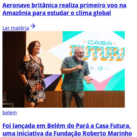
Aeronave britânica realiza primeiro voo na
Amazônia para estudar o clima global
Ler matéria
belem
Foi lançada em Belém do Pará a Casa Futura,
uma iniciativa da Fundação Roberto Marinho